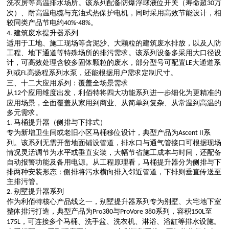
洗衣房等高温排水场所。该系列配备防爆浮球液位开关（寿命超
万
30
次）、耐高温电缆与充油式热保护电机，同时采用高效节能设计，相
较同类产品节电约
。
40%-48
%
建筑废水提升器系列
4.
适用于工地、施工现场等含泥沙、大颗粒的建筑废水排放，以及人防
工程、地下通道等特殊场所的排污需求。该系列设备多采用大口径设
计，可高效处理含较多固体颗粒的废水，部分型号可配置
大通道系
LE
列或
高扬程系列水泵，还能根据用户需求定制尺寸。
FL
三、十二大应用系列：覆盖全场景需求
从
个应用维度出发，利佰特将四大功能系列进一步细化为更精准的
12
应用场景，全面覆盖从家用到商业、从简单到复杂、从常温到高温的
多元需求。
马桶提升器（侧排与下排式）
1.
专为新增卫生间或老旧小区马桶移位设计，典型产品为
系
Ascent II
列。该系列无需开凿地面铺设管道，排水口与通气管接口可根据现场
情况灵活调节为水平或垂直安装，大幅节省施工成本与时间，还配备
自动报警功能及备用电源。从工程原理看，马桶提升器分为侧排与下
排两种安装形态：侧排将污水横向排入邻近管道，下排则垂直传送至
主排污管。
别墅提升器系列
2.
作为利佰特核心产品线之一，别墅提升器系列专为别墅、大宅地下室
整体排污打造，典型产品为
与
系列，容积
至
Pro380
ProVore 380
150L
，可连接多个马桶、洗手盆、洗衣机、淋浴、浴缸等排水设施。
175L