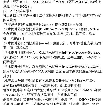
泵站（容积
）、
污水泵站（容积
）及
双泵
150L
702LE102M-3E
250L
1100
系统（容积
）
。
100
0
L
四、产品矩阵全景图
将上述四大功能系列和十二个应用系列进行整合，可形成以下产品矩
阵全景图：
功能系列
典型应用系列
代表产品
核心参数
适用场景
|
|
|
|
|
|
污水提升器
别墅提升器
容积，
|
|
|
Pro380/ProVor
e 380
|
1
50-175L
V-Slic
e
专利
研磨，
防水
别
墅地下室整体排污（马桶、洗手盆、洗衣
IP68
|
机、淋浴等）
|
污水提升器
马桶提升器
紧凑设计，可水平
垂直安装
新增
|
|
|
Ascent II
|
/
|
卫生间、马桶移位
|
污水提升器
商用单泵、双泵污水提升器
|
|
|
HighPro / ProVore 680
|
120L
容积扬程
米
容积双泵
中小型商业、公共卫生间，
小时不
7.5
/ 175L
|
24
间断运行
|
污水提升器
单泵、双泵切割污水提升器
系列研磨泵
系列
|
|
|
PRG
/ LSG
|
家用
万次切削
商用
万次切削
含顽固固体杂质的卫生间和商业
19
/
30-36
|
排水
|
地表水提升器
带过滤装置的地表水提升器
系列
雨水汇流快，
|
|
|
SBX
|
杂物拦截
高
效
庭院雨水、采光井积水、低洼地带排水
|
|
地表水提升器
可定制的大型污水泵站
系列
容积
1100
/ 702LE102M-3E
以上，配置可选
大型商业、市政排水工程
400-2000L
高温中水提升器
别墅
商用污水提升器（高温型号）
/
405HV / 230/280
系列
最高耐受
℃，节
能约
地下室厨房、洗衣房、餐厅、酒吧
82
40
%