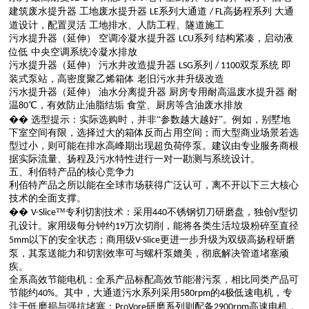
建筑废水提升器
工地废水提升器
系列大通道
高扬程系列
大通
LE
/ FL
道设计，配置
灵活
工地排水、人防工程、隧道施工
污水提升器（延伸）
空调冷凝水提升器
系列
结构紧凑，启动液
LCU
位低
中央空调系统冷凝水排放
污水提升器（延伸）
污水井改造提升器
系列
双泵系统
即
LSG
/ 1100
装
式
泵站，高密度聚乙烯箱体
老旧污水井升级改造
污水提升器（延伸）
油水分离提升器
厨房专用耐高温废水提升器
耐
温
℃，有效防止油脂结垢
食堂、厨房等含油废水排放
80
��
选型提示：实际选购时，并非
“参数越大越好”。例如，别墅地
下室空间有限，选择过大的箱体反而占用空间；而大型商业场景若选
型过小，则可能在排水高峰期出现超负荷停泵。建议由专业服务商根
据实际流量、扬程及污水特性进行一对一勘测与系统设计。
五、利佰特产品的核心竞争力
利佰特产品之所以能在全球市场获得广泛认可，离不开以下三大核心
技术的全面支撑。
��
™专利切割技术：采用
不锈钢切刀研磨盘，独创
型切
V-Slice
440
V
孔设计。家用级每分钟约
万次切削，能将各类生活垃圾粉碎至直径
19
以下的安全状态；商用级
更进一步升级为双级高扬程研磨
5mm
V-Slice
泵，其泵送能力和切割效率可与螺杆泵媲美，彻底解决管道堵塞顽
疾。
全系高效节能电机：全系产品标配高效节能潜污泵，相比同类产品可
节能约
。
其中，大通道污水系列采用
的
极低速电机，专
40
%
580rpm
4
注于低磨损与强抗堵塞；
研磨系列则配备
高速电机，
ProVore
2900rpm