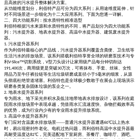
且高效的污水提升整体解决
方
案
。
从功能维度划分，利佰特产品可分为四大系列；从用途维度延伸，针
对不同场景进一步细化为十二大应用系列。下面为您逐一详解。
二、四大功能系列：按水质特性精准选型
利佰特根据污水来源和水质特性的不同，将产品划分为四大功能系
列：污水提升器、地表水提升器、高温中水提升器、建筑废水提升
器。
污水提升器系列
1.
作为利佰特最核心的产品线，污水提升器系列覆盖含粪便、卫生纸等
生活污水的排放场景。该系列搭载利佰特享誉全球的研磨泵技术与专
利
™切割系统，
型刀头设计让家用级产品每分钟切削达
V-Slice
V
次，商用级更是突破
万次，可将抹布、手套、丝袜、女性
191,400
30
用品乃至牛仔裤拉链等生活垃圾研磨成直径小于
毫米的细浆，从源
5
头彻底杜绝管道堵塞。利佰特也是全球极少数敢于在展会上现场演示
研磨各类复杂固体垃圾的泵企之一。
地表水提升器系列
2.
专为雨水、地下采光井积水及低洼地带地表水排放设计，该系列在庭
院雨水排放场景中表现卓越，凭借雨水汇流速度快、杂物拦截效率高
的优势，成为行业内少有的专业雨水提升排放系统。
高温中水提升器系列
3.
专门应对含温废水排放场景
——普通污水提升器遭遇
℃以上热水
60
时，易出现密封件老化、电机过热问题，而利佰特高温中水提升器最
高耐受温度达
℃，完美适配地下室厨房、茶餐厅、咖啡厅、酒吧、
82