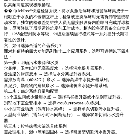
以高频高速实现极限扬程。
��
快速检修系统：将水泵激活浮球和报警浮球
集成于
一
QuickTree®
根独立于水泵的不锈钢立杆上，检修或更换浮球时无需拆卸管道或
移
动
水泵。
独立的检修盖使维护人员无需接触设备内腔即可完成浮球检
修，显著降低了后期运维难度与工时成本。
柜内设备还
具备
全自动运
行、
全密封防水等级、
级别连续运行模式等一系列提升长期可
IP68
S1
靠性的
设计。
六、如何选择合适的产品系列？
面对利佰特的四大功能系列和十二个应用系列，选型可遵循以下四步
法：
第一步：明确污水来源和水质
含粪便、卫生纸但无高温废水
→ 选择污水提升器系列
。
含油脂的厨房废水
→ 选择油水分离提升器系列
。
需排放高温（
℃）废水 → 选择高温中水提升器系列
。
60-82
含泥沙、颗粒物的建筑废水
→ 选择建筑废水提升器系列
。
第二步：确定系统容量和配置
个卫生间或少量用水点 → 选择马桶提升器或小型别墅提升器
。
1-2
别墅地下室全套排水
→ 选择
系列
。
Pro380/ProVore 380
中小型商业场所（偶有排水高峰）
→ 选择单泵切割污水提升器
。
大型商业场所（需
小时不间断运行） → 选择双泵切割污水提升
24
器
。
第三步：按特殊需求筛选具体系列
需处理毛巾、湿巾等顽固固体
→ 选择研磨型切割污水提升器
。