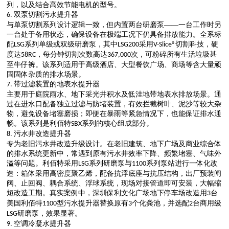
列，以及结合高效节能电机的型号。
双泵切割污水提升器
6.
与单泵切割系列设计逻辑一致，但内置两台研磨泵
——一台工作时另
一台处于备用状态，确保设备在极端工况下仍具备排放能力。
全系标
配
系列单级或双级研磨泵，其中
采用
切割科技，硬
LSG
LSG200
V-Slice®
度达
，每分钟切割次数高达
次，可
粉碎所有
生活垃圾甚
58RC
367,000
至牛仔
裤。
该系列适用于高级酒店、大型餐饮广场、商场等含大量顽
固固体杂质的排水场景。
带过滤装置的地表水提升器
7.
主要用于庭院雨水、地下采光井积水及低洼地带地表水排放场景。通
过在进水口配备独立过滤与防堵装置，有效拦截树叶、泥沙等较大杂
物，避免设备堵塞磨损；即便在暴雨等紧急情况下，也能保证排水通
畅。该系列是利佰特
系列的核心组成部分。
SBX
污水井改造提升器
8.
专为老旧污水井改造升级设计。在老旧建筑、地下广场及商业综合体
的排水系统更新中，常遇到原有污水井效率下降、频繁堵塞、气味外
溢等问题。利佰特采用
系列研磨泵与
系列泵站进行一体化改
LSG
1100
造：箱体采用高密度聚乙烯，配备抗浮底座与抗压结构，出厂预装闸
阀、止回阀、耦合系统、浮球系统，现场对接管道即可安装，大幅缩
短改造工期。真实案例中，深圳保利文化广场地下停车场改造用
台
3
美国利佰特
型污水提升器替换原有
个化粪池，并选配
台商用级
1100
3
2
研磨泵，效果显著。
LSG
空调冷凝水提升器
9.