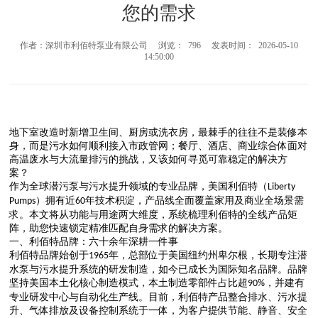
您的需求
作者：深圳市利佰特泵业有限公司 浏览： 796 发表时间： 2026-05-10
14:50:00
地下室改造时新增卫生间、厨房或洗衣房，最棘手的往往不是装修本
身，而是污水如何顺利接入市政管网；餐厅、酒店、商业综合体面对
高温废水与大流量排污的挑战，又该如何寻觅可靠稳定的解决方
案？
作为全球潜污泵与污水提升领域的专业品牌，美国利佰特（
Liberty
）拥有近
年技术积淀，产品线全面覆盖家用及商业全场景需
Pumps
60
求。本文将从功能与用途两大维度，系统梳理利佰特的全线产品矩
阵，助您快速锁定精准匹配自身需求的解决方案。
一、利佰特品牌：六十余年深耕一件事
利佰特品牌始创于
年，总部位于美国纽约州卑尔根，长期专注潜
1965
水泵与污水提升系统的研发制造，如今已成长为国际知名品牌。品牌
坚持美国本土化核心制造模式，本土制造零部件占比超
，并建有
90%
专业研发中心与自动化生产线。目前，利佰特产品整合排水、污水提
升、气体排放及设备控制系统于一体，为客户提供节能、静音、安全