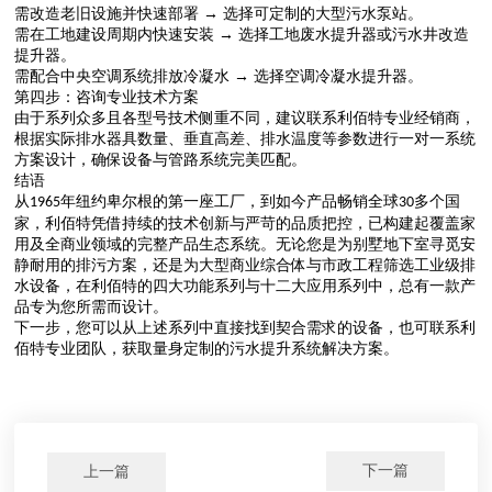
需改造老旧设施并快速部署
→ 选择可定制的大型污水泵站
。
需在工地建设周期内快速安装
→ 选择工地废水提升器或污水井改造
提升器
。
需配合中央空调系统排放冷凝水
→ 选择空调冷凝水提升器
。
第四步：咨询专业技术方案
由于系列众多且各型号技术侧重不同，建议联系利佰特专业经销商，
根据实际排水器具数量、垂直高差、排水温度等参数进行一对一系统
方案设计，确保设备与管路系统完美匹配。
结语
从
年纽约卑尔根的第一座工厂，到如今产品畅销全球
多个国
1965
30
家，利佰特凭借持续的技术创新与严苛的品质把控，已构建起覆盖家
用及全商业领域的完整产品生态系统。无论您是为别墅地下室寻觅安
静耐用的排污方案，还是为大型商业综合体与市政工程筛选工业级排
水设备，在利佰特的四大功能系列与十二大应用系列中，总有一款产
品专为您所需而设计。
下一步，您可以从上述系列中直接找到契合需求的设备，也可联系利
佰特专业团队，获取量身定制的污水提升系统解决方案。
下一篇
上一篇