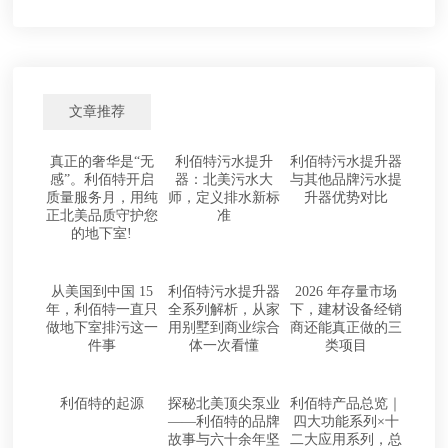
文章推荐
真正的奢华是“无
利佰特污水提升
利佰特污水提升器
感”。利佰特开启
器：北美污水大
与其他品牌污水提
质量服务月，用纯
师，定义排水新标
升器优势对比
正北美品质守护您
准
的地下室!
从美国到中国 15
利佰特污水提升器
2026 年存量市场
年，利佰特一直只
全系列解析，从家
下，建材设备经销
做地下室排污这一
用别墅到商业综合
商还能真正做的三
件事
体一次看懂
类项目
利佰特的起源
探秘北美顶尖泵业
利佰特产品总览｜
——利佰特的品牌
四大功能系列×十
故事与六十余年坚
二大应用系列，总