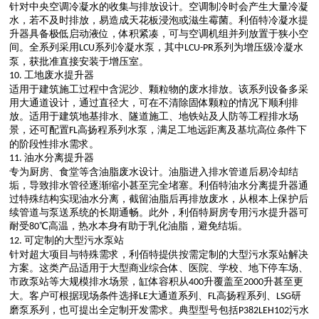
针对中央空调冷凝水的收集与排放设计。空调制冷时会产生大量冷凝
水，若不及时排放，易造成天花板浸泡或滋生霉菌。利佰特冷凝水提
升器具备极低启动液位，体积紧凑，可与空调机组并列放置于狭小空
间。全系列采用
系列冷凝水泵，其中
系列为增压级冷凝水
LCU
LCU-PR
泵，获批准直接安装于增压室。
工地废水提升器
10.
适用于建筑施工过程中含泥沙、颗粒物的废水排放。该系列设备多采
用大通道设计，通过直径大，可在不清除固体颗粒的情况下顺利排
放。适用于建筑地基排水、隧道施工、地铁站及人防等工程排水场
景，还可配置
高扬程系列水泵，满足工地远距离及基坑高位条件下
FL
的阶段性排水需求。
油水分离提升器
11.
专为厨房、食堂等含油脂废水设计。油脂进入排水管道后易冷却结
垢，导致排水管径逐渐缩小甚至完全堵塞。利佰特油水分离提升器通
过特殊结构实现油水分离，截留油脂后再排放废水，从根本上保护后
续管道与泵送系统的长期通畅。此外，利佰特厨房专用污水提升器可
耐受
℃高温，热水本身有助于乳化油脂，避免结垢。
80
可定制的大型污水泵站
12.
针对超大项目与特殊需求，利佰特提供按需定制的大型污水泵站解决
方案。这类产品适用于大型商业综合体、医院、学校、地下停车场、
市政泵站等大规模排水场景，缸体容积从
升覆盖至
升甚至更
400
2000
大。客户可根据现场条件选择
大通道系列、
高扬程系列、
研
LE
FL
LSG
磨泵系列，也可提出全定制开发需求。典型型号包括
污水
P382LEH102