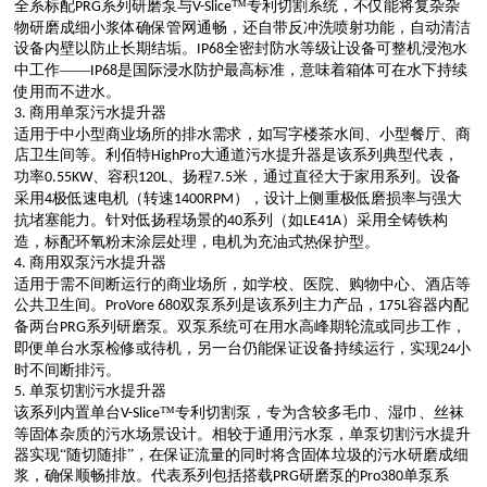
全系标配
系列研磨泵与
™专利切割系统，不仅能将复杂杂
PRG
V-Slice
物研磨成细小浆体确保管网通畅，还自带反冲洗喷射功能，自动清洁
设备内壁以防止长期结垢。
全密封防水等级让设备可整机浸泡水
IP68
中工作——
是国际浸水防护最高标准，意味着箱体可在水下持续
IP68
使用而不进水。
商用单泵污水提升器
3.
适用于中小型商业场所的排水需求，如写字楼茶水间、小型餐厅、商
店卫生间等。利佰特
大通道污水提升器是该系列典型代表，
HighPro
功率
、容积
、扬程
米，通过直径大于家用系列。设备
0.55KW
120L
7.5
采用
极低速电机（转速
），设计上侧重极低磨损率与强大
4
1400RPM
抗堵塞能
力
。
针对低扬程场景的
系列（如
）采用全铸铁构
40
LE41A
造，标配环氧粉末涂层处理，电机为充油式热保护
型
。
商用双泵污水提升器
4.
适用于需
不间断运行的商业场所，如学校、医院、购物中心、酒店等
公共卫生间。
双泵系列是该系列主力产品，
容器内
配
ProVore 680
175
L
备两台
系列研磨泵。
双泵系统可在用水高峰期轮流或同步工作，
PRG
即便单台水泵检修或待机，另一台仍能保证设备持续运行，实现
小
24
时不间断排污。
单泵切割污水提升器
5.
该系列内置单台
™专利切割泵，专为含较多毛巾、湿巾、丝袜
V-Slice
等固体杂质的污水场景设计。相较于通用污水泵，单泵切割污水提升
器实现“随切随排”，在保证流量的同时将含固体垃圾的污水研磨成细
浆，确保顺畅排放。代表系列包括搭载
研磨泵的
单泵系
PRG
Pro380