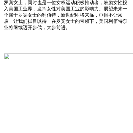
罗宾女士，同时也是一位女权运动积极推动者，鼓励女性投
入美国工业界，发挥女性对美国工业的影响力。展望未来一
个属于罗宾女士的利佰特，新世纪即将来临，巾帼不让须
眉，让我们拭目以待，在罗宾女士的带领下，美国利佰特泵
业将继续迈开步伐，大步前进。