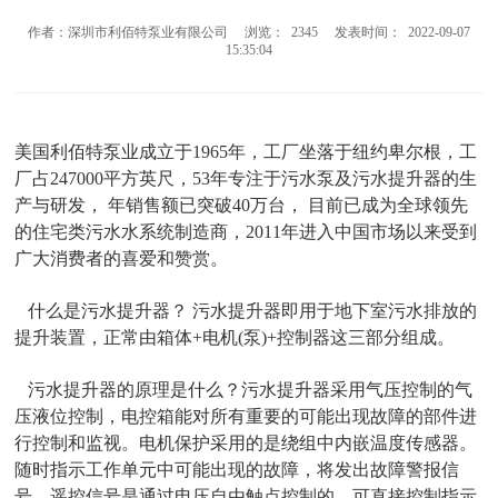
作者：深圳市利佰特泵业有限公司 浏览： 2345 发表时间： 2022-09-07
15:35:04
美国利佰特泵业成立于
1965
年，工厂坐落于纽约卑尔根，工
厂占
247000
平方英尺，
53
年专注于污水泵及污水提升器的生
产与研发， 年销售额已突破
40
万台， 目前已成为全球领先
的住宅类污水水系统制造商，
2011
年进入中国市场以来受到
广大消费者的喜爱和赞赏。
什么是污水提升器？ 污水提升器即用于地下室污水排放的
提升装置，正常由箱体
+
电机
(
泵
)+
控制器这三部分组成。
污水提升器的原理是什么？污水提升器采用气压控制的气
压液位控制，电控箱能对所有重要的可能出现故障的部件进
行控制和监视。电机保护采用的是绕组中内嵌温度传感器。
随时指示工作单元中可能出现的故障，将发出故障警报信
号。遥控信号是通过电压自由触点控制的。可直接控制指示