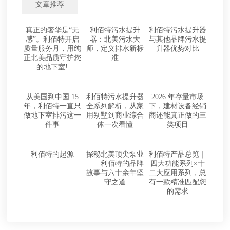
文章推荐
真正的奢华是“无
利佰特污水提升
利佰特污水提升器
感”。利佰特开启
器：北美污水大
与其他品牌污水提
质量服务月，用纯
师，定义排水新标
升器优势对比
正北美品质守护您
准
的地下室!
从美国到中国 15
利佰特污水提升器
2026 年存量市场
年，利佰特一直只
全系列解析，从家
下，建材设备经销
做地下室排污这一
用别墅到商业综合
商还能真正做的三
件事
体一次看懂
类项目
利佰特的起源
探秘北美顶尖泵业
利佰特产品总览｜
——利佰特的品牌
四大功能系列×十
故事与六十余年坚
二大应用系列，总
守之道
有一款精准匹配您
的需求